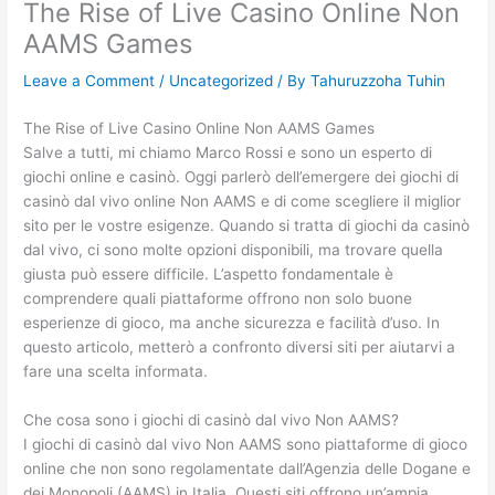
The Rise of Live Casino Online Non
AAMS Games
Leave a Comment
/
Uncategorized
/ By
Tahuruzzoha Tuhin
The Rise of Live Casino Online Non AAMS Games
Salve a tutti, mi chiamo Marco Rossi e sono un esperto di
giochi online e casinò. Oggi parlerò dell’emergere dei giochi di
casinò dal vivo online Non AAMS e di come scegliere il miglior
sito per le vostre esigenze. Quando si tratta di giochi da casinò
dal vivo, ci sono molte opzioni disponibili, ma trovare quella
giusta può essere difficile. L’aspetto fondamentale è
comprendere quali piattaforme offrono non solo buone
esperienze di gioco, ma anche sicurezza e facilità d’uso. In
questo articolo, metterò a confronto diversi siti per aiutarvi a
fare una scelta informata.
Che cosa sono i giochi di casinò dal vivo Non AAMS?
I giochi di casinò dal vivo Non AAMS sono piattaforme di gioco
online che non sono regolamentate dall’Agenzia delle Dogane e
dei Monopoli (AAMS) in Italia. Questi siti offrono un’ampia