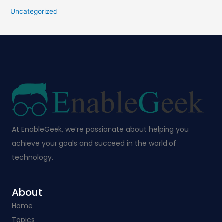
Uncategorized
At EnableGeek, we’re passionate about helping you
achieve your goals and succeed in the world of
technology.
About
Home
Topics