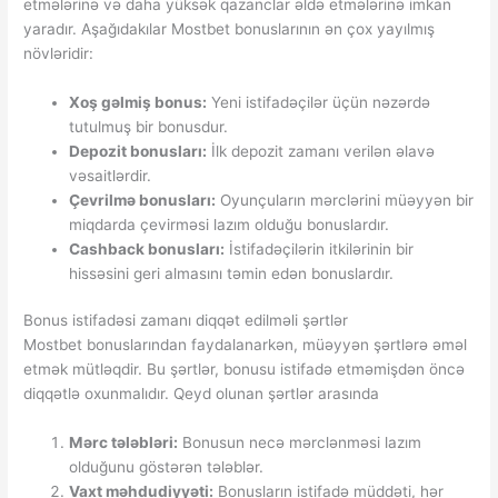
etmələrinə və daha yüksək qazanclar əldə etmələrinə imkan
yaradır. Aşağıdakılar Mostbet bonuslarının ən çox yayılmış
növləridir:
Xoş gəlmiş bonus:
Yeni istifadəçilər üçün nəzərdə
tutulmuş bir bonusdur.
Depozit bonusları:
İlk depozit zamanı verilən əlavə
vəsaitlərdir.
Çevrilmə bonusları:
Oyunçuların mərclərini müəyyən bir
miqdarda çevirməsi lazım olduğu bonuslardır.
Cashback bonusları:
İstifadəçilərin itkilərinin bir
hissəsini geri almasını təmin edən bonuslardır.
Bonus istifadəsi zamanı diqqət edilməli şərtlər
Mostbet bonuslarından faydalanarkən, müəyyən şərtlərə əməl
etmək mütləqdir. Bu şərtlər, bonusu istifadə etməmişdən öncə
diqqətlə oxunmalıdır. Qeyd olunan şərtlər arasında
Mərc tələbləri:
Bonusun necə mərclənməsi lazım
olduğunu göstərən tələblər.
Vaxt məhdudiyyəti:
Bonusların istifadə müddəti, hər