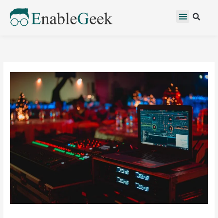
Skip
Se
Menu
to
content