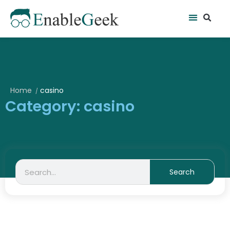
Skip
Se
Menu
to
content
Home
casino
/
Category: casino
Search
Search