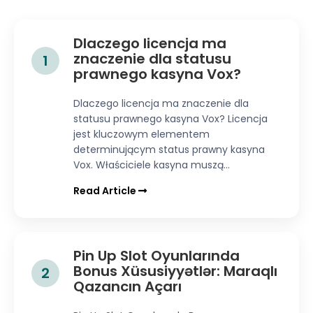
Dlaczego licencja ma
znaczenie dla statusu
1
prawnego kasyna Vox?
Dlaczego licencja ma znaczenie dla
statusu prawnego kasyna Vox? Licencja
jest kluczowym elementem
determinującym status prawny kasyna
Vox. Właściciele kasyna muszą...
Read Article
Pin Up Slot Oyunlarında
Bonus Xüsusiyyətlər: Maraqlı
2
Qazancın Açarı