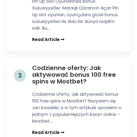
Pin Up Slot Oyunlarında Bonus
Xüsusiyyətlər: Maraqlı Qazancın Açarı Pin
Up slot oyunları, oyunçulara gözəl bonus
xüsusiyyətləri ilə dolu bir dünya təqdim
edir. Bu...
Read Article
Codzienne oferty: Jak
aktywować bonus 100 free
3
spins w Mostbet?
Codzienne oferty: Jak aktywować bonus
100 free spins w Mostbet? Nazywam się
Jan Kowalski, a w tym artykule opowiem o
jednym z popularniejszych kasyn online –
Mostbet....
Read Article