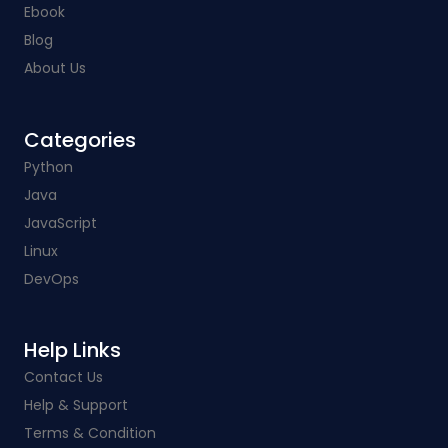
Ebook
Blog
About Us
Categories​
Python
Java
JavaScript
Linux
DevOps
Help Links​
Contact Us
Help & Support
Terms & Condition