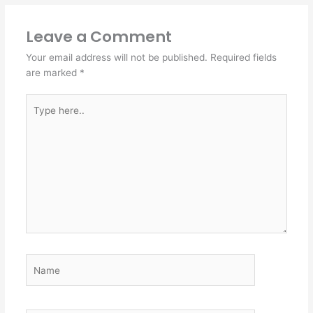
Leave a Comment
Your email address will not be published.
Required fields
are marked
*
Type
here..
Name