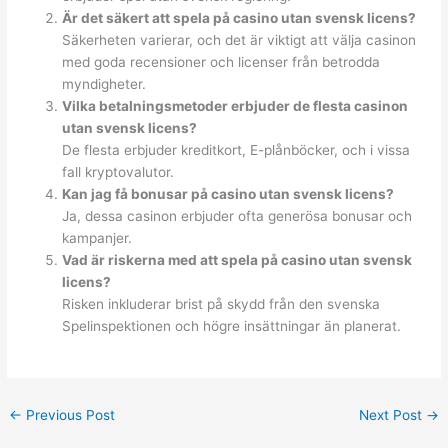
Är det säkert att spela på casino utan svensk licens?
Säkerheten varierar, och det är viktigt att välja casinon
med goda recensioner och licenser från betrodda
myndigheter.
Vilka betalningsmetoder erbjuder de flesta casinon
utan svensk licens?
De flesta erbjuder kreditkort, E-plånböcker, och i vissa
fall kryptovalutor.
Kan jag få bonusar på casino utan svensk licens?
Ja, dessa casinon erbjuder ofta generösa bonusar och
kampanjer.
Vad är riskerna med att spela på casino utan svensk
licens?
Risken inkluderar brist på skydd från den svenska
Spelinspektionen och högre insättningar än planerat.
←
Previous Post
Next Post
→