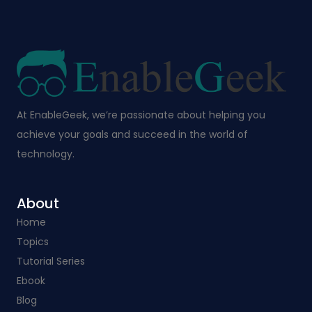
At EnableGeek, we’re passionate about helping you
achieve your goals and succeed in the world of
technology.
About
Home
Topics
Tutorial Series
Ebook
Blog