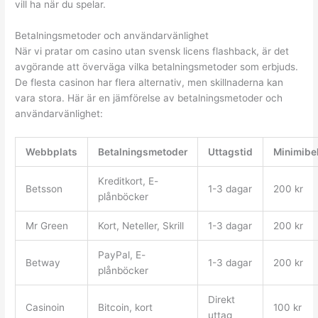
vill ha när du spelar.
Betalningsmetoder och användarvänlighet
När vi pratar om casino utan svensk licens flashback, är det
avgörande att överväga vilka betalningsmetoder som erbjuds.
De flesta casinon har flera alternativ, men skillnaderna kan
vara stora. Här är en jämförelse av betalningsmetoder och
användarvänlighet:
Webbplats
Betalningsmetoder
Uttagstid
Minimibe
Kreditkort, E-
Betsson
1-3 dagar
200 kr
plånböcker
Mr Green
Kort, Neteller, Skrill
1-3 dagar
200 kr
PayPal, E-
Betway
1-3 dagar
200 kr
plånböcker
Direkt
Casinoin
Bitcoin, kort
100 kr
uttag