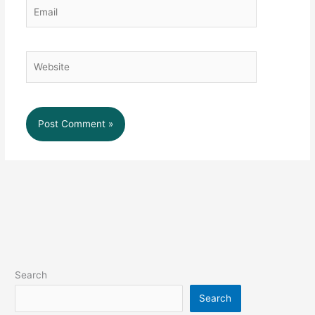
Email
Website
Search
Search