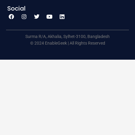
Social​
F
I
T
Y
L
a
n
w
o
i
c
s
i
u
n
e
t
t
t
k
b
a
t
u
e
o
g
e
b
d
o
r
r
e
i
k
a
n
Surma R/A, Akhalia, Sylhet-3100, Bangladesh
m
© 2024 EnableGeek | All Rights Reserved