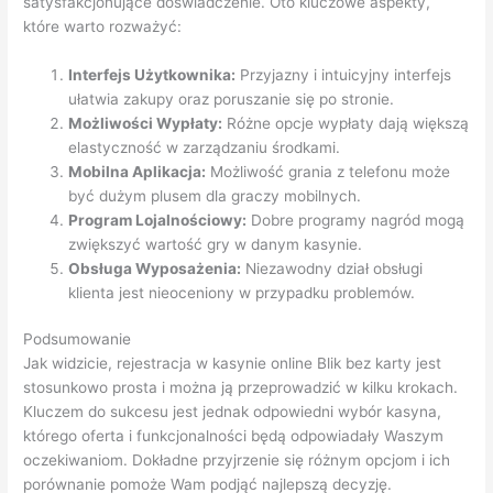
satysfakcjonujące doświadczenie. Oto kluczowe aspekty,
które warto rozważyć:
Interfejs Użytkownika:
Przyjazny i intuicyjny interfejs
ułatwia zakupy oraz poruszanie się po stronie.
Możliwości Wypłaty:
Różne opcje wypłaty dają większą
elastyczność w zarządzaniu środkami.
Mobilna Aplikacja:
Możliwość grania z telefonu może
być dużym plusem dla graczy mobilnych.
Program Lojalnościowy:
Dobre programy nagród mogą
zwiększyć wartość gry w danym kasynie.
Obsługa Wyposażenia:
Niezawodny dział obsługi
klienta jest nieoceniony w przypadku problemów.
Podsumowanie
Jak widzicie, rejestracja w kasynie online Blik bez karty jest
stosunkowo prosta i można ją przeprowadzić w kilku krokach.
Kluczem do sukcesu jest jednak odpowiedni wybór kasyna,
którego oferta i funkcjonalności będą odpowiadały Waszym
oczekiwaniom. Dokładne przyjrzenie się różnym opcjom i ich
porównanie pomoże Wam podjąć najlepszą decyzję.