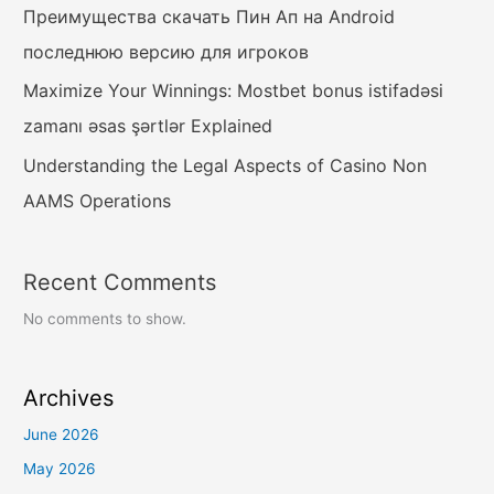
Преимущества скачать Пин Ап на Android
последнюю версию для игроков
Maximize Your Winnings: Mostbet bonus istifadəsi
zamanı əsas şərtlər Explained
Understanding the Legal Aspects of Casino Non
AAMS Operations
Recent Comments
No comments to show.
Archives
June 2026
May 2026