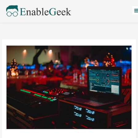
Skip
to
content