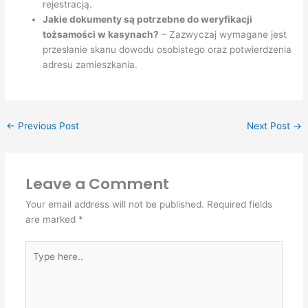
rejestracją.
Jakie dokumenty są potrzebne do weryfikacji
tożsamości w kasynach?
– Zazwyczaj wymagane jest
przesłanie skanu dowodu osobistego oraz potwierdzenia
adresu zamieszkania.
←
Previous Post
Next Post
→
Leave a Comment
Your email address will not be published.
Required fields
are marked
*
Type
here..