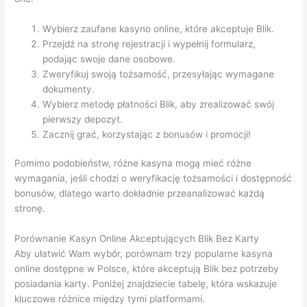
Wybierz zaufane kasyno online, które akceptuje Blik.
Przejdź na stronę rejestracji i wypełnij formularz,
podając swoje dane osobowe.
Zweryfikuj swoją tożsamość, przesyłając wymagane
dokumenty.
Wybierz metodę płatności Blik, aby zrealizować swój
pierwszy depozyt.
Zacznij grać, korzystając z bonusów i promocji!
Pomimo podobieństw, różne kasyna mogą mieć różne
wymagania, jeśli chodzi o weryfikację tożsamości i dostępność
bonusów, dlatego warto dokładnie przeanalizować każdą
stronę.
Porównanie Kasyn Online Akceptujących Blik Bez Karty
Aby ułatwić Wam wybór, porównam trzy popularne kasyna
online dostępne w Polsce, które akceptują Blik bez potrzeby
posiadania karty. Poniżej znajdziecie tabelę, która wskazuje
kluczowe różnice między tymi platformami.