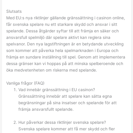
Slutsats
Med EU:s nya riktlinjer gällande gränssättning i casinon online,
får svenska spelare nu ett starkare skydd och ansvar i sitt
spelande. Dessa åtgärder syftar till att främja en säker och
ansvarsfull spelmiljö där spelare aktivt kan reglera sina
spelvanor. Den nya lagstiftningen är en betydande utveckling
som kommer att påverka hela spelmarknaden i Europa och
främja en sundare inställning till spel. Genom att implementera
dessa gränser kan vi hoppas på att minska spelberoende och
öka medvetenheten om riskerna med spelande.
Vanliga frågor (FAQ)
Vad innebär gränssättning i EU casinon?
Gränssättning innebär att spelare kan sätta egna
begränsningar på sina insatser och spelande för att
främja ansvarsfullt spelande.
Hur påverkar dessa riktlinjer svenska spelare?
Svenska spelare kommer att få mer skydd och fler