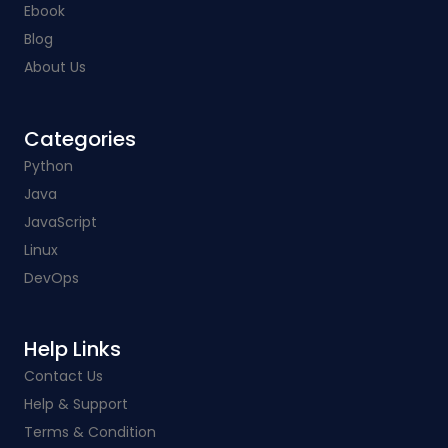
Ebook
Blog
About Us
Categories​
Python
Java
JavaScript
Linux
DevOps
Help Links​
Contact Us
Help & Support
Terms & Condition