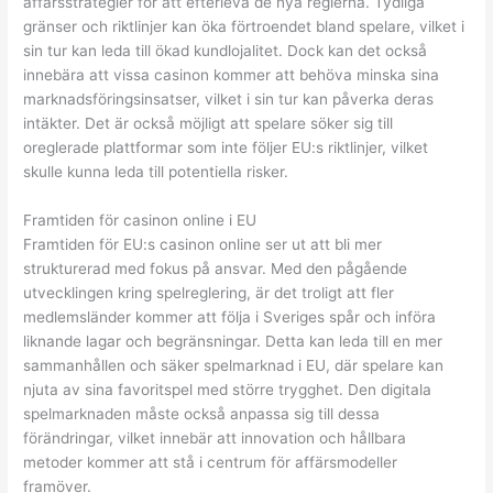
affärsstrategier för att efterleva de nya reglerna. Tydliga
gränser och riktlinjer kan öka förtroendet bland spelare, vilket i
sin tur kan leda till ökad kundlojalitet. Dock kan det också
innebära att vissa casinon kommer att behöva minska sina
marknadsföringsinsatser, vilket i sin tur kan påverka deras
intäkter. Det är också möjligt att spelare söker sig till
oreglerade plattformar som inte följer EU:s riktlinjer, vilket
skulle kunna leda till potentiella risker.
Framtiden för casinon online i EU
Framtiden för EU:s casinon online ser ut att bli mer
strukturerad med fokus på ansvar. Med den pågående
utvecklingen kring spelreglering, är det troligt att fler
medlemsländer kommer att följa i Sveriges spår och införa
liknande lagar och begränsningar. Detta kan leda till en mer
sammanhållen och säker spelmarknad i EU, där spelare kan
njuta av sina favoritspel med större trygghet. Den digitala
spelmarknaden måste också anpassa sig till dessa
förändringar, vilket innebär att innovation och hållbara
metoder kommer att stå i centrum för affärsmodeller
framöver.