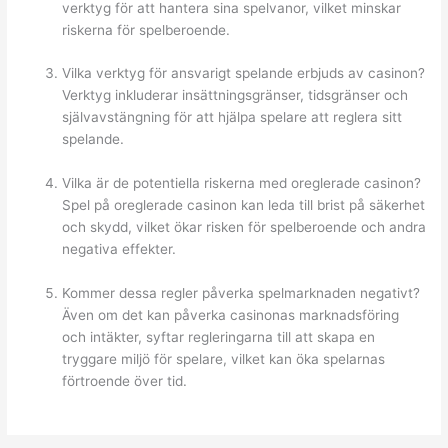
verktyg för att hantera sina spelvanor, vilket minskar
riskerna för spelberoende.
Vilka verktyg för ansvarigt spelande erbjuds av casinon?
Verktyg inkluderar insättningsgränser, tidsgränser och
självavstängning för att hjälpa spelare att reglera sitt
spelande.
Vilka är de potentiella riskerna med oreglerade casinon?
Spel på oreglerade casinon kan leda till brist på säkerhet
och skydd, vilket ökar risken för spelberoende och andra
negativa effekter.
Kommer dessa regler påverka spelmarknaden negativt?
Även om det kan påverka casinonas marknadsföring
och intäkter, syftar regleringarna till att skapa en
tryggare miljö för spelare, vilket kan öka spelarnas
förtroende över tid.