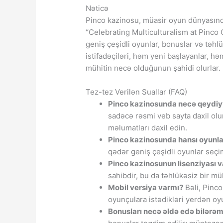
Nəticə
Pinco kazinosu, müasir oyun dünyasında
“Celebrating Multiculturalism at Pinco 
geniş çeşidli oyunlar, bonuslar və təhl
istifadəçiləri, həm yeni başlayanlar, h
mühitin necə olduğunun şahidi olurlar. İ
Tez-tez Verilən Suallar (FAQ)
Pinco kazinosunda necə qeydi
sadəcə rəsmi veb sayta daxil ol
məlumatları daxil edin.
Pinco kazinosunda hansı oyunl
qədər geniş çeşidli oyunlar seçi
Pinco kazinosunun lisenziyası 
sahibdir, bu da təhlükəsiz bir m
Mobil versiya varmı?
Bəli, Pinco
oyunçulara istədikləri yerdən o
Bonusları necə əldə edə bilərə