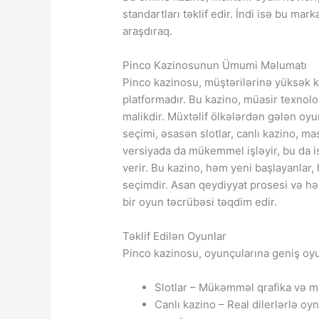
standartları təklif edir. İndi isə bu ma
araşdıraq.
Pinco Kazinosunun Ümumi Məlumatı
Pinco kazinosu, müştərilərinə yüksək k
platformadır. Bu kazino, müasir texnolog
malikdir. Müxtəlif ölkələrdən gələn oy
seçimi, əsasən slotlar, canlı kazino, ma
versiyada da mükemmel işləyir, bu da i
verir. Bu kazino, həm yeni başlayanla
seçimdir. Asan qeydiyyat prosesi və həm
bir oyun təcrübəsi təqdim edir.
Təklif Edilən Oyunlar
Pinco kazinosu, oyunçularına geniş oyun
Slotlar – Mükəmməl qrafika və m
Canlı kazino – Real dilerlərlə o