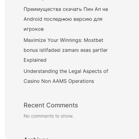
Преимущества скачать Пин Ап на
Android последнюю версию для
игроков
Maximize Your Winnings: Mostbet
bonus istifadəsi zamanı əsas şərtlər
Explained
Understanding the Legal Aspects of
Casino Non AAMS Operations
Recent Comments
No comments to show.