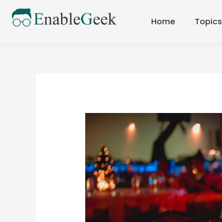
Skip
to
Home
Topics
content