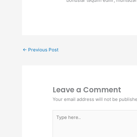
bonuslar təqdim edilir; müntəzəm
←
Previous Post
Leave a Comment
Your email address will not be publish
Type
here..