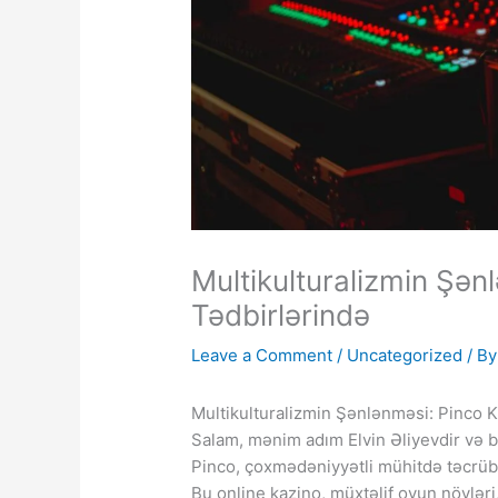
Multikulturalizmin Şən
Tədbirlərində
Leave a Comment
/
Uncategorized
/ B
Multikulturalizmin Şənlənməsi: Pinco 
Salam, mənim adım Elvin Əliyevdir və
Pinco, çoxmədəniyyətli mühitdə təcrü
Bu online kazino, müxtəlif oyun növləri