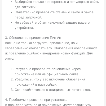
Выбирайте только проверенные и популярные сайты
для загрузки.
Обязательно проверяйте отзывы о сайте и файле
перед загрузкой.
Не забывайте об антивирусной защите вашего
устройства.
3. Обновление приложения Пин Ап
Важно не только загрузить приложение, но и
своевременно обновлять его. Обновления обеспечивают
исправление ошибок и внедрение новых функций. Для
этого:
Регулярно проверяйте обновления через
приложение или на официальном сайте.
Убедитесь, что у вас включены обновления
приложений в настройках.
Скачивайте только с официальных источников.
4. Проблемы и решения при установке
В процессе установки приложения могут возникнуть