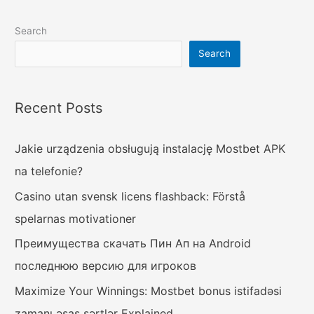
Search
Search
Recent Posts
Jakie urządzenia obsługują instalację Mostbet APK
na telefonie?
Casino utan svensk licens flashback: Förstå
spelarnas motivationer
Преимущества скачать Пин Ап на Android
последнюю версию для игроков
Maximize Your Winnings: Mostbet bonus istifadəsi
zamanı əsas şərtlər Explained