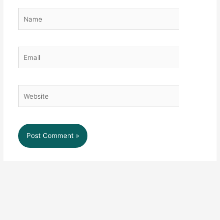
Name
Email
Website