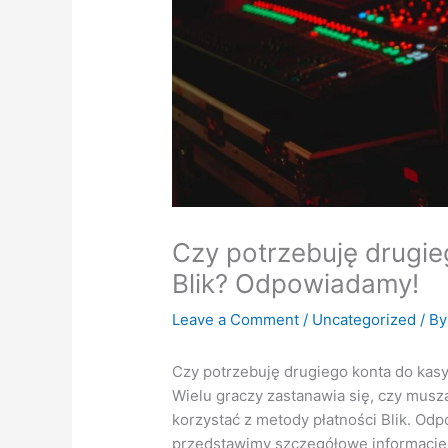
Czy potrzebuję drugie
Blik? Odpowiadamy!
Leave a Comment
/
Uncategorized
/ B
Czy potrzebuję drugiego konta do kas
Wielu graczy zastanawia się, czy muszą
korzystać z metody płatności Blik. Odp
przedstawimy szczegółowe informacje n