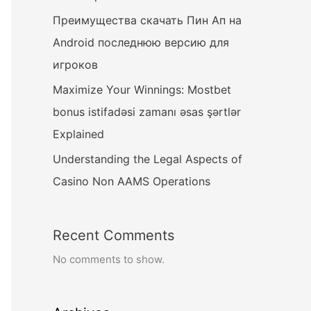
Преимущества скачать Пин Ап на
Android последнюю версию для
игроков
Maximize Your Winnings: Mostbet
bonus istifadəsi zamanı əsas şərtlər
Explained
Understanding the Legal Aspects of
Casino Non AAMS Operations
Recent Comments
No comments to show.