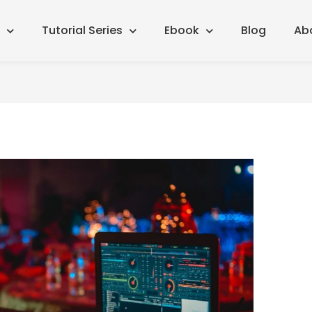
Tutorial Series
Ebook
Blog
Ab