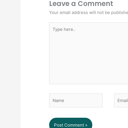
Leave a Comment
Your email address will not be publish
Type
here..
Name
Email