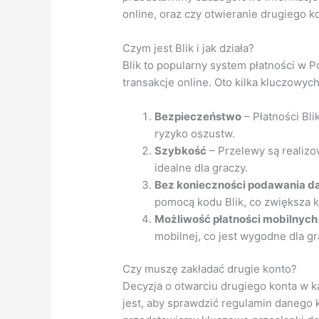
online, oraz czy otwieranie drugiego k
Czym jest Blik i jak działa?
Blik to popularny system płatności w P
transakcje online. Oto kilka kluczowyc
Bezpieczeństwo
– Płatności Bli
ryzyko oszustw.
Szybkość
– Przelewy są realizo
idealne dla graczy.
Bez konieczności podawania d
pomocą kodu Blik, co zwiększa 
Możliwość płatności mobilnych
mobilnej, co jest wygodne dla g
Czy muszę zakładać drugie konto?
Decyzja o otwarciu drugiego konta w k
jest, aby sprawdzić regulamin danego k