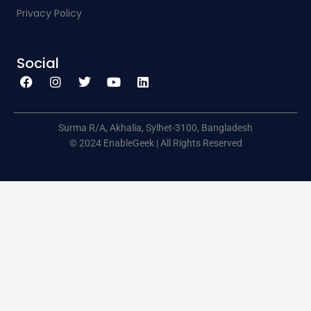
Privacy Policy
Social​
F
I
T
Y
L
a
n
w
o
i
c
s
i
u
n
e
t
t
t
k
b
a
t
u
e
o
g
e
b
d
o
r
r
e
i
k
a
n
Surma R/A, Akhalia, Sylhet-3100, Bangladesh
m
© 2024 EnableGeek | All Rights Reserved