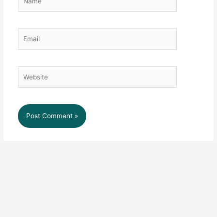
Email
Website