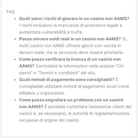
FAQ
Quali sono i rischi di giocare in un casino non AAMS?
I rischi includono la mancanza di protezione legale e
aumentata vulnerabilità a truffe.
Posso vincere soldi reali in un casinò non AAMS?
Sì,
molti casinò non AAMS offrono giochi con vincite in
denaro reale, ma la sicurezza deve essere prioritaria.
Come posso verificare la licenza di un casinò non
AAMS?
Controllate le informazioni nella sezione “Chi
siamo” o “Termini e condizioni” del sito.
Quali metodi di pagamento sono consigliabili?
È
consigliabile utilizzare metodi di pagamento sicuri come
eWallets o criptovalute.
Come posso segnalare un problema con un casinò
non AAMS?
È possibile contattare l’assistenza clienti del
casinò e, se necessario, le autorità di regolamentazione
nel paese di origine del casinò.