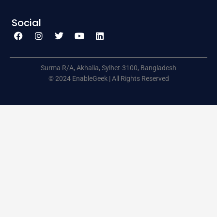
Social​
F
I
T
Y
L
a
n
w
o
i
c
s
i
u
n
e
t
t
t
k
b
a
t
u
e
o
g
e
b
d
o
r
r
e
i
k
a
n
Surma R/A, Akhalia, Sylhet-3100, Bangladesh
m
© 2024 EnableGeek | All Rights Reserved