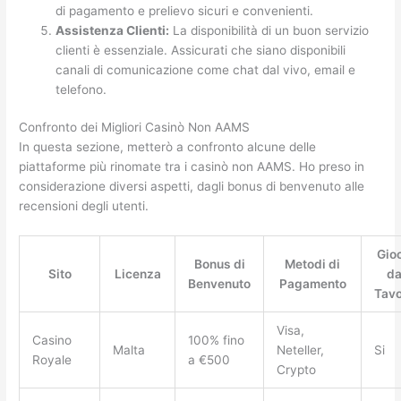
di pagamento e prelievo sicuri e convenienti.
Assistenza Clienti:
La disponibilità di un buon servizio
clienti è essenziale. Assicurati che siano disponibili
canali di comunicazione come chat dal vivo, email e
telefono.
Confronto dei Migliori Casinò Non AAMS
In questa sezione, metterò a confronto alcune delle
piattaforme più rinomate tra i casinò non AAMS. Ho preso in
considerazione diversi aspetti, dagli bonus di benvenuto alle
recensioni degli utenti.
Gio
Bonus di
Metodi di
Sito
Licenza
d
Benvenuto
Pagamento
Tavo
Visa,
Casino
100% fino
Malta
Neteller,
Si
Royale
a €500
Crypto