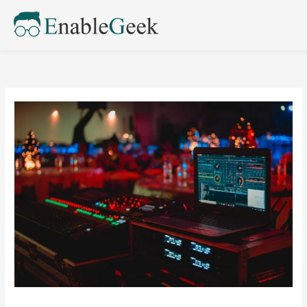
Skip
to
content