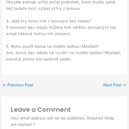
Obvykle existuje určitý počet podmínek, které musíte splnit,
než budete moci vybrat výhry z bonusu.
4. Jaké hry mohu hrát s bonusem bez vkladu?
S bonusem bez vkladu můžete hrát většinu dostupných her,
avšak některé mohou mít omezení.
5. Mohu použít bonus na mobilní aplikaci Mostbet?
Ano, bonus bez vkladu lze využít i na mobilní aplikaci Mostbet,
pokud je promo kód správně zadán.
←
Previous Post
Next Post
→
Leave a Comment
Your email address will not be published.
Required fields
are marked
*