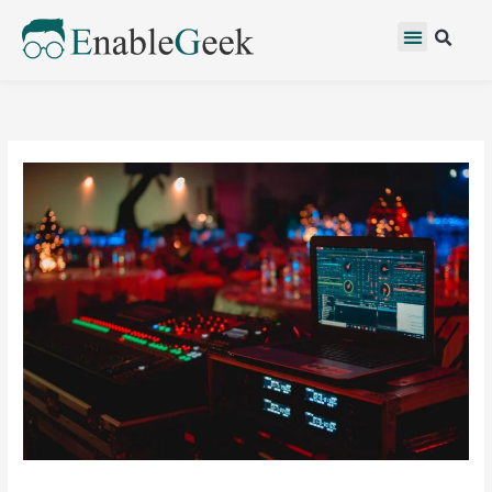
Skip
Se
Menu
to
content