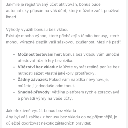
Jakmile je registrovaný účet aktivován, bonus bude
automaticky připsán na váš účet, který můžete začít používat
ihned.
Výhody využití bonusu bez vkladu
Existuje mnoho výhod, které přicházejí s těmito bonusy, které
mohou výrazně zlepšit vaši sázkovou zkušenost. Mezi ně patří:
Možnost testování her:
Bonus bez vkladu vám umožní
otestovat různé hry bez rizika.
Vítězství bez vkladu:
Můžete vyhrát reálné peníze bez
nutnosti sázet vlastní jakékoliv prostředky.
Žádný závazek:
Pokud vám nabídka nevyhovuje,
můžete ji jednoduše odmítnout.
Snadné převody:
Většina platforem rychle zpracovává
a převádí výhry na vaše účty.
Jak efektivně využít bonus bez vkladu
Aby byl váš zážitek z bonusu bez vkladu co nejpříjemnější, je
důležité dodržovat několik základních pravidel: