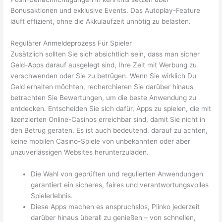
Bonusaktionen und exklusive Events. Das Autoplay-Feature
läuft effizient, ohne die Akkulaufzeit unnötig zu belasten.
Regulärer Anmeldeprozess Für Spieler
Zusätzlich sollten Sie sich absichtlich sein, dass man sicher
Geld-Apps darauf ausgelegt sind, Ihre Zeit mit Werbung zu
verschwenden oder Sie zu betrügen. Wenn Sie wirklich Du
Geld erhalten möchten, recherchieren Sie darüber hinaus
betrachten Sie Bewertungen, um die beste Anwendung zu
entdecken. Entscheiden Sie sich dafür, Apps zu spielen, die mit
lizenzierten Online-Casinos erreichbar sind, damit Sie nicht in
den Betrug geraten. Es ist auch bedeutend, darauf zu achten,
keine mobilen Casino-Spiele von unbekannten oder aber
unzuverlässigen Websites herunterzuladen.
Die Wahl von geprüften und regulierten Anwendungen
garantiert ein sicheres, faires und verantwortungsvolles
Spielerlebnis.
Diese Apps machen es anspruchslos, Plinko jederzeit
darüber hinaus überall zu genießen – von schnellen,