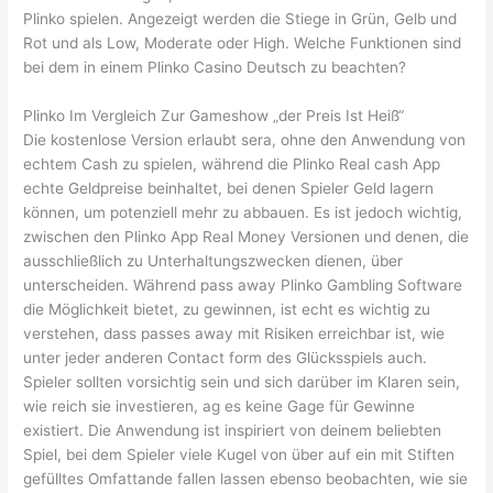
Plinko spielen. Angezeigt werden die Stiege in Grün, Gelb und
Rot und als Low, Moderate oder High. Welche Funktionen sind
bei dem in einem Plinko Casino Deutsch zu beachten?
Plinko Im Vergleich Zur Gameshow „der Preis Ist Heiß“
Die kostenlose Version erlaubt sera, ohne den Anwendung von
echtem Cash zu spielen, während die Plinko Real cash App
echte Geldpreise beinhaltet, bei denen Spieler Geld lagern
können, um potenziell mehr zu abbauen. Es ist jedoch wichtig,
zwischen den Plinko App Real Money Versionen und denen, die
ausschließlich zu Unterhaltungszwecken dienen, über
unterscheiden. Während pass away Plinko Gambling Software
die Möglichkeit bietet, zu gewinnen, ist echt es wichtig zu
verstehen, dass passes away mit Risiken erreichbar ist, wie
unter jeder anderen Contact form des Glücksspiels auch.
Spieler sollten vorsichtig sein und sich darüber im Klaren sein,
wie reich sie investieren, ag es keine Gage für Gewinne
existiert. Die Anwendung ist inspiriert von deinem beliebten
Spiel, bei dem Spieler viele Kugel von über auf ein mit Stiften
gefülltes Omfattande fallen lassen ebenso beobachten, wie sie