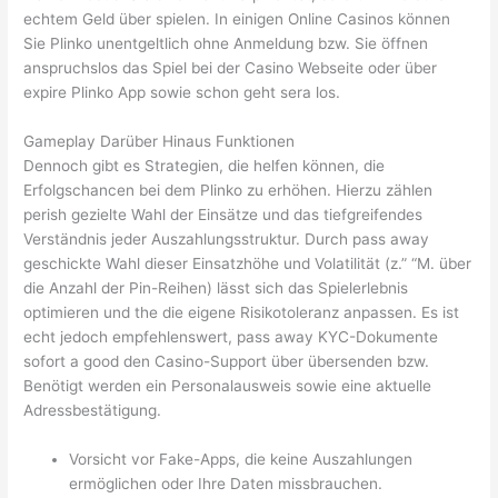
echtem Geld über spielen. In einigen Online Casinos können
Sie Plinko unentgeltlich ohne Anmeldung bzw. Sie öffnen
anspruchslos das Spiel bei der Casino Webseite oder über
expire Plinko App sowie schon geht sera los.
Gameplay Darüber Hinaus Funktionen
Dennoch gibt es Strategien, die helfen können, die
Erfolgschancen bei dem Plinko zu erhöhen. Hierzu zählen
perish gezielte Wahl der Einsätze und das tiefgreifendes
Verständnis jeder Auszahlungsstruktur. Durch pass away
geschickte Wahl dieser Einsatzhöhe und Volatilität (z.” “M. über
die Anzahl der Pin-Reihen) lässt sich das Spielerlebnis
optimieren und the die eigene Risikotoleranz anpassen. Es ist
echt jedoch empfehlenswert, pass away KYC-Dokumente
sofort a good den Casino-Support über übersenden bzw.
Benötigt werden ein Personalausweis sowie eine aktuelle
Adressbestätigung.
Vorsicht vor Fake-Apps, die keine Auszahlungen
ermöglichen oder Ihre Daten missbrauchen.