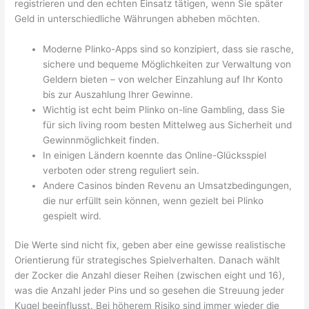
registrieren und den echten Einsatz tätigen, wenn Sie später
Geld in unterschiedliche Währungen abheben möchten.
Moderne Plinko-Apps sind so konzipiert, dass sie rasche,
sichere und bequeme Möglichkeiten zur Verwaltung von
Geldern bieten – von welcher Einzahlung auf Ihr Konto
bis zur Auszahlung Ihrer Gewinne.
Wichtig ist echt beim Plinko on-line Gambling, dass Sie
für sich living room besten Mittelweg aus Sicherheit und
Gewinnmöglichkeit finden.
In einigen Ländern koennte das Online-Glücksspiel
verboten oder streng reguliert sein.
Andere Casinos binden Revenu an Umsatzbedingungen,
die nur erfüllt sein können, wenn gezielt bei Plinko
gespielt wird.
Die Werte sind nicht fix, geben aber eine gewisse realistische
Orientierung für strategisches Spielverhalten. Danach wählt
der Zocker die Anzahl dieser Reihen (zwischen eight und 16),
was die Anzahl jeder Pins und so gesehen die Streuung jeder
Kugel beeinflusst. Bei höherem Risiko sind immer wieder die