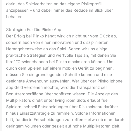
darin, das Spielverhalten an das eigene Risikoprofil
anzupassen – und dabei immer das Reduce im Blick über
behalten.
Strategien Für Die Plinko App
Der Erfolg bei Plinko hängt wirklich nicht nur vom Glück ab,
sondern auch von einer innovativen und disziplinierten
Herangehensweise an das Spiel. Sehen wir uns einige
praktische Strategien und wertvolle Tips an, mit denen Sie
Ihre” “Gewinnchancen bei Plinko maximieren können. Um
durch dem Spielen auf einem mobilen Gerät zu beginnen,
müssen Sie die grundlegenden Schritte kennen und eine
geeignete Anwendung auswählen. Wer über der Plinko Iphone
app Geld verdienen möchte, wird die Transparenz der
Benutzeroberfläche über schätzen wissen. Die Anzeige des
Multiplikators direkt unter living room Slots erlaubt fue
Spielern, schnell Entscheidungen über Risikoniveau darüber
hinaus Einsatzstrategie zu rammeln. Solche Informationen
hilft, fundierte Entscheidungen zu treffen – etwa ob man durch
geringem Volumen oder gezielt auf hohe Multiplikatoren zielt.