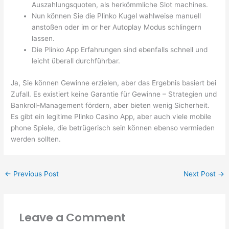
Auszahlungsquoten, als herkömmliche Slot machines.
Nun können Sie die Plinko Kugel wahlweise manuell
anstoßen oder im or her Autoplay Modus schlingern
lassen.
Die Plinko App Erfahrungen sind ebenfalls schnell und
leicht überall durchführbar.
Ja, Sie können Gewinne erzielen, aber das Ergebnis basiert bei
Zufall. Es existiert keine Garantie für Gewinne – Strategien und
Bankroll-Management fördern, aber bieten wenig Sicherheit.
Es gibt ein legitime Plinko Casino App, aber auch viele mobile
phone Spiele, die betrügerisch sein können ebenso vermieden
werden sollten.
←
Previous Post
Next Post
→
Leave a Comment