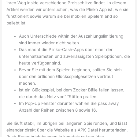
ihren Weg inside verschiedene Preisschlitze findet. In diesem
Artikel werden wir untersuchen, was die Plinko App ist, wie sie
funktioniert sowie warum sie bei mobilen Spielern and so
beliebt ist.
Auch Unterschiede within der Auszahlungslimitierung
sind immer wieder nicht selten.
Das macht die Plinko-Cash-Apps über einer der
unterhaltsamsten und zuverlässigsten Spieloptionen, die
heute verfügbar sind.
Bevor Sie mit dem Spielen beginnen, sollten Sie sich
über den örtlichen Glücksspielgesetzen vertraut
machen.
ist ein Glücksspiel, bei dem Zocker Bälle fallen lassen,
die durch das Netz von” “Stiften prallen.
Im Pop-Up Fenster darunter wählen Sie pass away
Anzahl der Reihen zwischen 8 sowie 16.
Sie läuft stabil, im übrigen bei längeren Spielrunden, und lässt
einander direkt über die Website als APK-Datei herunterladen.
Push-Benachrichtigungen in kenntnis setzen über