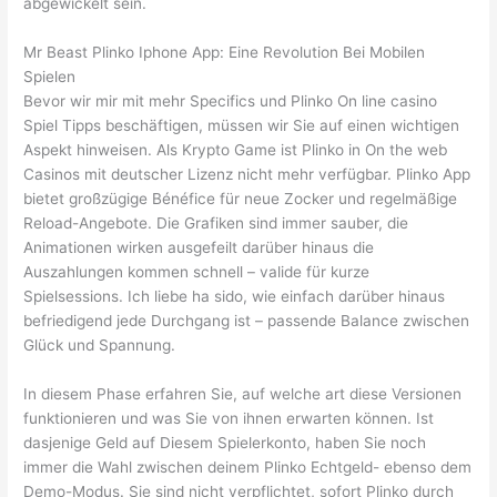
abgewickelt sein.
Mr Beast Plinko Iphone App: Eine Revolution Bei Mobilen
Spielen
Bevor wir mir mit mehr Specifics und Plinko On line casino
Spiel Tipps beschäftigen, müssen wir Sie auf einen wichtigen
Aspekt hinweisen. Als Krypto Game ist Plinko in On the web
Casinos mit deutscher Lizenz nicht mehr verfügbar. Plinko App
bietet großzügige Bénéfice für neue Zocker und regelmäßige
Reload-Angebote. Die Grafiken sind immer sauber, die
Animationen wirken ausgefeilt darüber hinaus die
Auszahlungen kommen schnell – valide für kurze
Spielsessions. Ich liebe ha sido, wie einfach darüber hinaus
befriedigend jede Durchgang ist – passende Balance zwischen
Glück und Spannung.
In diesem Phase erfahren Sie, auf welche art diese Versionen
funktionieren und was Sie von ihnen erwarten können. Ist
dasjenige Geld auf Diesem Spielerkonto, haben Sie noch
immer die Wahl zwischen deinem Plinko Echtgeld- ebenso dem
Demo-Modus. Sie sind nicht verpflichtet, sofort Plinko durch