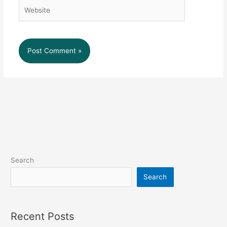
Website
Search
Search
Recent Posts