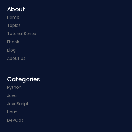
About
Home
Topics
Tutorial Series
Ebook
Blog
About Us
Categories​
Python
Java
JavaScript
Linux
DevOps