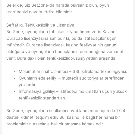
Beləliklə, Siz BetZone-da harada olursanız olun, oyun
təcrübənizi davam etdirə bilərsiniz.
Şəffaflıq, Təhlükəsizlik və Lisenziya
BetZone, oyunçuların təhlükəsizliyinə önəm verir. Kazino,
Curacao lisenziyasına sahibdir ki, bu da istifadəçilər üçün
mühimdir. Curacao lisenziyası, kazino fəaliyyətinin qanuni
olduğunu və oyunçuların hüquqlarının qorunduğuna zəmanət
verir. Bura daxil olan təhlükəsizlik xüsusiyyətləri arasında:
Məlumatların şifrələnməsi – SSL şifrələmə texnologiyası.
Oyunların ədalətliliyi – müstəqil auditoriyalar tərəfindən
yoxlanılır.
İnformasiya gizliliyi – istifadəçi məlumatları üçün yüksək
təhlükəsizlik standartları.
BetZone, oyunçuların suallarını cavablandırmaq üçün də 7/24
dəstək xidməti təqdim edir. Bu, kazino ilə bağlı hər hansı bir
probleminizin asanlıqla həll olunmasına kömək edir.