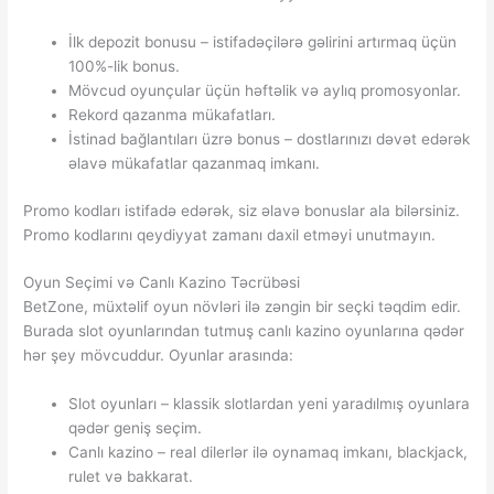
İlk depozit bonusu – istifadəçilərə gəlirini artırmaq üçün
100%-lik bonus.
Mövcud oyunçular üçün həftəlik və aylıq promosyonlar.
Rekord qazanma mükafatları.
İstinad bağlantıları üzrə bonus – dostlarınızı dəvət edərək
əlavə mükafatlar qazanmaq imkanı.
Promo kodları istifadə edərək, siz əlavə bonuslar ala bilərsiniz.
Promo kodlarını qeydiyyat zamanı daxil etməyi unutmayın.
Oyun Seçimi və Canlı Kazino Təcrübəsi
BetZone, müxtəlif oyun növləri ilə zəngin bir seçki təqdim edir.
Burada slot oyunlarından tutmuş canlı kazino oyunlarına qədər
hər şey mövcuddur. Oyunlar arasında:
Slot oyunları – klassik slotlardan yeni yaradılmış oyunlara
qədər geniş seçim.
Canlı kazino – real dilerlər ilə oynamaq imkanı, blackjack,
rulet və bakkarat.