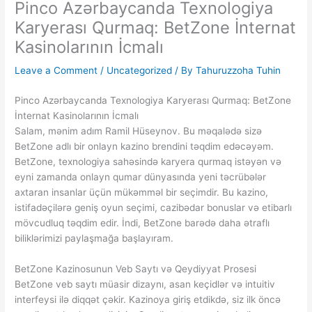
Pinco Azərbaycanda Texnologiya
Karyerası Qurmaq: BetZone İnternat
Kasinolarının İcmalı
Leave a Comment
/
Uncategorized
/ By
Tahuruzzoha Tuhin
Pinco Azərbaycanda Texnologiya Karyerası Qurmaq: BetZone
İnternat Kasinolarının İcmalı
Salam, mənim adım Ramil Hüseynov. Bu məqalədə sizə
BetZone adlı bir onlayn kazino brendini təqdim edəcəyəm.
BetZone, texnologiya sahəsində karyera qurmaq istəyən və
eyni zamanda onlayn qumar dünyasında yeni təcrübələr
axtaran insanlar üçün mükəmməl bir seçimdir. Bu kazino,
istifadəçilərə geniş oyun seçimi, cazibədar bonuslar və etibarlı
mövcudluq təqdim edir. İndi, BetZone barədə daha ətraflı
biliklərimizi paylaşmağa başlayıram.
BetZone Kazinosunun Veb Saytı və Qeydiyyat Prosesi
BetZone veb saytı müasir dizaynı, asan keçidlər və intuitiv
interfeysi ilə diqqət çəkir. Kazinoya giriş etdikdə, siz ilk öncə