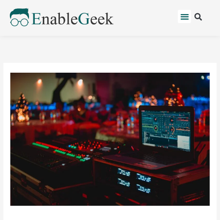
Skip
Se
Menu
to
content