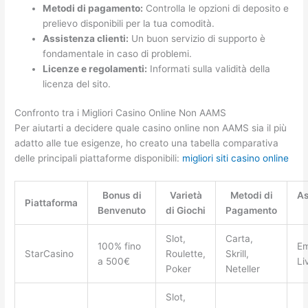
Metodi di pagamento:
Controlla le opzioni di deposito e
prelievo disponibili per la tua comodità.
Assistenza clienti:
Un buon servizio di supporto è
fondamentale in caso di problemi.
Licenze e regolamenti:
Informati sulla validità della
licenza del sito.
Confronto tra i Migliori Casino Online Non AAMS
Per aiutarti a decidere quale casino online non AAMS sia il più
adatto alle tue esigenze, ho creato una tabella comparativa
delle principali piattaforme disponibili:
migliori siti casino online
Bonus di
Varietà
Metodi di
As
Piattaforma
Benvenuto
di Giochi
Pagamento
Slot,
Carta,
100% fino
Em
StarCasino
Roulette,
Skrill,
a 500€
Li
Poker
Neteller
Slot,