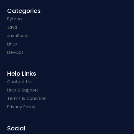
Categories​
Python
Java
JavaScript
Linux
DevOps
Help Links​
Contact Us
Help & Support
Terms & Condition
Privacy Policy
Social​
F
I
T
Y
L