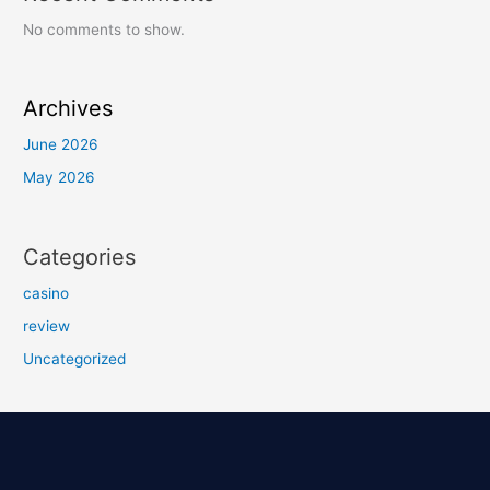
No comments to show.
Archives
June 2026
May 2026
Categories
casino
review
Uncategorized