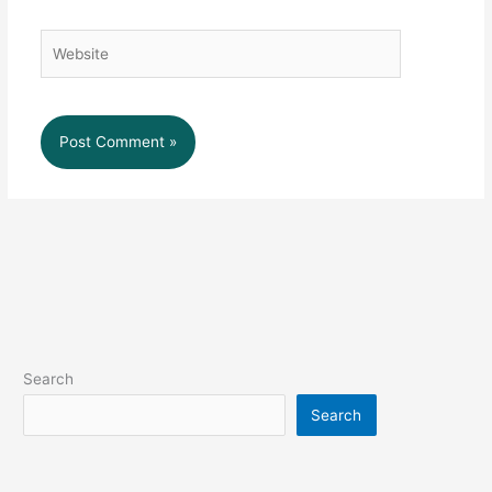
Website
Search
Search