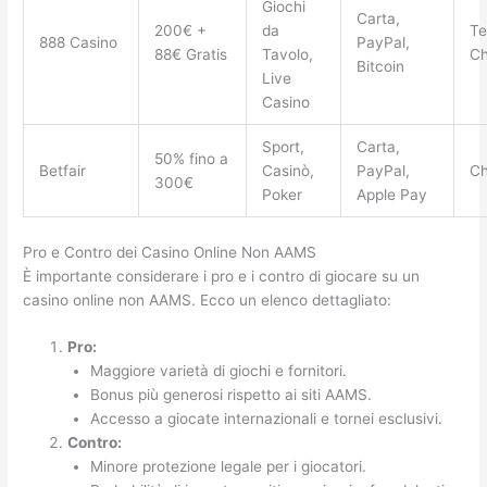
Giochi
Carta,
200€ +
da
Te
888 Casino
PayPal,
88€ Gratis
Tavolo,
Ch
Bitcoin
Live
Casino
Sport,
Carta,
50% fino a
Betfair
Casinò,
PayPal,
Ch
300€
Poker
Apple Pay
Pro e Contro dei Casino Online Non AAMS
È importante considerare i pro e i contro di giocare su un
casino online non AAMS. Ecco un elenco dettagliato:
Pro:
Maggiore varietà di giochi e fornitori.
Bonus più generosi rispetto ai siti AAMS.
Accesso a giocate internazionali e tornei esclusivi.
Contro:
Minore protezione legale per i giocatori.