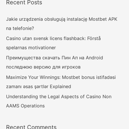
Recent Posts
Jakie urządzenia obsługują instalację Mostbet APK
na telefonie?
Casino utan svensk licens flashback: Förstå
spelarnas motivationer
Преимущества скачать Пин Ап на Android
последнюю версию для игроков
Maximize Your Winnings: Mostbet bonus istifadəsi
zamanı əsas şərtlər Explained
Understanding the Legal Aspects of Casino Non
AAMS Operations
Recent Comments