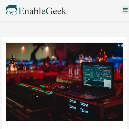
Skip
M
to
content