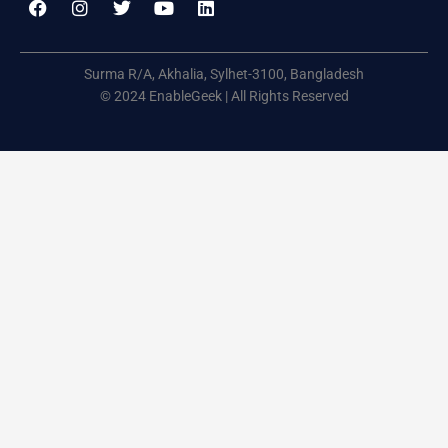
a
n
w
o
i
c
s
i
u
n
e
t
t
t
k
b
a
t
u
e
o
g
e
b
d
o
r
r
e
i
k
a
n
Surma R/A, Akhalia, Sylhet-3100, Bangladesh
m
© 2024 EnableGeek | All Rights Reserved