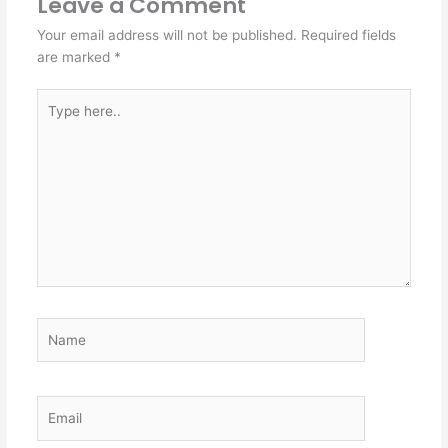
Leave a Comment
Your email address will not be published.
Required fields
are marked
*
Type
here..
Name
Email