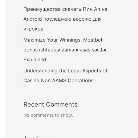
Преимущества скачать Пин Ап на
Android последнюю версию для
игроков
Maximize Your Winnings: Mostbet
bonus istifadəsi zamanı əsas şərtlər
Explained
Understanding the Legal Aspects of
Casino Non AAMS Operations
Recent Comments
No comments to show.