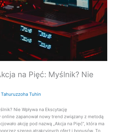
kcja na Pięć: Myślnik? Nie
y
Tahuruzzoha Tuhin
yślnik? Nie Wpływa na Ekscytację
w online zapanował nowy trend związany z metodą
nicjowało akcję pod nazwą „Akcja na Pięć”, która ma
poprzez szereg atrakcyjnych ofert i bonusów. To