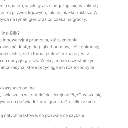
nia sposób, w jaki gracze angażują się w zakłady
h rozgrywek ligowych, takich jak Ekstraklasa. W
pływa na rynek gier oraz co czeka na graczy.
line-Blik?
to innowacyjna promocja, która zmienia
zyskać dostęp do piątki bonusów, jeśli dokonają
podkreślić, że ta forma płatności znana jest z
 na decyzje graczy. W akcji może uczestniczyć
lienci kasyna, które przyciąga ich różnorodnymi
w kasynach online
 zwłaszcza w kontekście „Akcji na Pięć”, wiąże się
ywać na doświadczenie gracza. Oto kilka z nich:
są natychmiastowe, co pozwala na szybkie