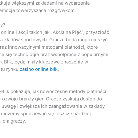
kuje większymi zakładami na wydarzenia
 emocje towarzyszące rozgrywkom.
zy?
nline i akcji takich jak „Akcja na Pięć”, przyszłość
 zakładów sportowych. Gracze będą mogli cieszyć
raz innowacyjnymi metodami płatności, które
ące się technologie oraz współprace z popularnymi
ak Blik, będą miały kluczowe znaczenie w
ntu rynku
casino online blik
.
-Blik pokazuje, jak nowoczesne metody płatności
rozwoju branży gier. Gracze zyskują dostęp do
ch uwagę i zwiększa ich zaangażowanie w zakłady
, możemy spodziewać się jeszcze bardziej
 dla graczy.