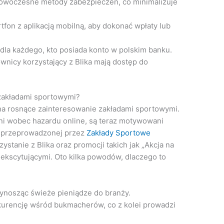
nowoczesne metody zabezpieczeń, co minimalizuje
tfon z aplikacją mobilną, aby dokonać wpłaty lub
 dla każdego, kto posiada konto w polskim banku.
nicy korzystający z Blika mają dostęp do
zakładami sportowymi?
 na rosnące zainteresowanie zakładami sportowymi.
zni wobec hazardu online, są teraz motywowani
ty przeprowadzonej przez
Zakłady Sportowe
ystanie z Blika oraz promocji takich jak „Akcja na
 ekscytującymi. Oto kilka powodów, dlaczego to
zynosząc świeże pieniądze do branży.
nkurencję wśród bukmacherów, co z kolei prowadzi