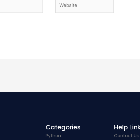
Website
Categories​
Help Link
Python
Contact Us