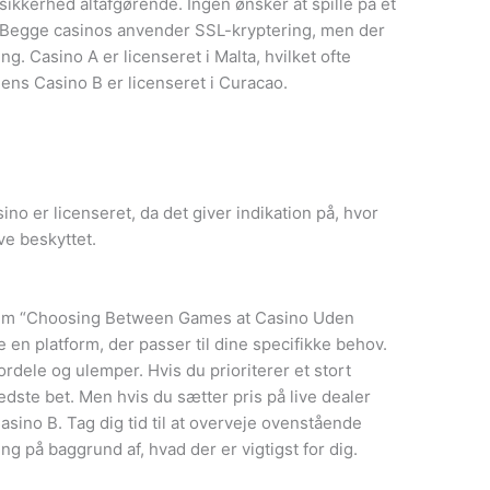
sikkerhed altafgørende. Ingen ønsker at spille på et
. Begge casinos anvender SSL-kryptering, men der
ng. Casino A er licenseret i Malta, hvilket ofte
ns Casino B er licenseret i Curacao.
sino er licenseret, da det giver indikation på, hvor
ive beskyttet.
nnem “Choosing Between Games at Casino Uden
e en platform, der passer til dine specifikke behov.
rdele og ulemper. Hvis du prioriterer et stort
bedste bet. Men hvis du sætter pris på live dealer
asino B. Tag dig tid til at overveje ovenstående
ng på baggrund af, hvad der er vigtigst for dig.