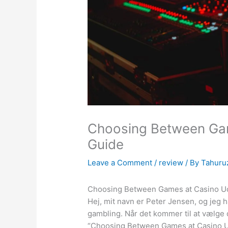
Choosing Between Gam
Guide
Leave a Comment
/
review
/ By
Tahuru
Choosing Between Games at Casino Ud
Hej, mit navn er Peter Jensen, og jeg h
gambling. Når det kommer til at vælge 
“Choosing Between Games at Casino Ude